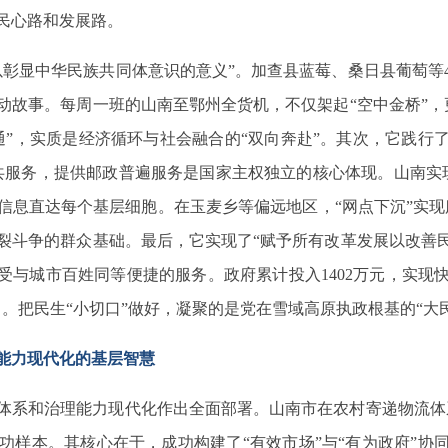
民心路和发展路。
以彰显中华民族共同体意识的意义”。加查县蓝莓、桑日县葡萄等
动故事。每周一班的山南至鄂州全货机，不仅架起“空中金桥”
通”，实质是经济循环与社会融合的“双向奔赴”。其次，它践行
共服务，提供邮政普遍服务是国家主权独立的核心体现。山南实
信息直达每个基层细胞。在玉麦乡等偏远地区，“网点下沉”实现
裂斗争的群众基础。最后，它实现了“赋予所有改革发展以改善
受与城市百姓同等便捷的服务。政府累计投入1402万元，实现
。把民生“小切口”做好，凝聚的是党在雪域高原执政根基的“大
理能力现代化的基层智慧
体系和治理能力现代化作出全面部署。山南市在农村寄递物流体
功样本。其核心在于，成功构建了“有效市场”与“有为政府”协