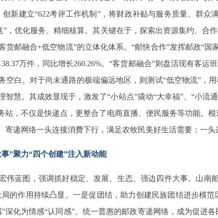
创新建立“622考评工作机制”，将财政补贴与服务质量、群众
要送”，优化服务、精细核算。其关键在于，探索出资源集约、合作
客货邮融合+低空物流”的立体化体系。“邮快合作”发挥邮政“国
8.37万件，同比增长260.26%。“客货邮融合”则盘活现有客
务空白。对于尚未通路的极端偏远地区，则测试“低空物流”，用
理智慧。其成效显现
于
，激发了“小站点”撬动“大幸福”
、
“小流
合服务站，不仅是快递点，更整合了电商直播、便民服务等功能。
元。寄递网络一头连接消费下行，满足农牧民美好生活需要；一头
事”聚力“四个创建”注入新动能
宏伟蓝图，强调抓好稳定、发展、生态、强边四件大事。
山南
大局的作用持续凸显。
一是促
团结，助力创建民族团结进步模范
感”深化为情感“认同感”。统一普惠的邮政寄递网络，成为促进