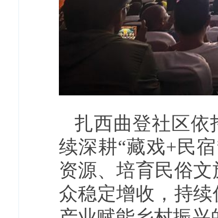
扎西曲登社区依
续深耕“藏戏+民
资源、培育民俗文
众稳定增收，持续
产业赋能乡村振兴