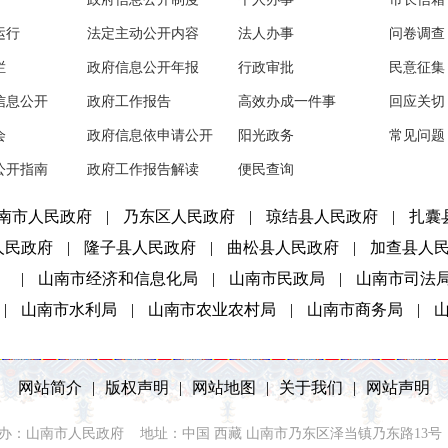
运行
法定主动公开内容
法人办事
问卷调查
栏
政府信息公开年报
行政审批
民意征集
信息公开
政府工作报告
高效办成一件事
回应关切
会
政府信息依申请公开
阳光政务
常见问题
公开指南
政府工作报告解读
便民查询
南市人民政府
|
乃东区人民政府
|
琼结县人民政府
|
扎囊
人民政府
|
隆子县人民政府
|
曲松县人民政府
|
加查县人
）
|
山南市经济和信息化局
|
山南市民政局
|
山南市司法
|
山南市水利局
|
山南市农业农村局
|
山南市商务局
|
网站简介
|
版权声明
|
网站地图
|
关于我们
|
网站声明
2021 主办：山南市人民政府 地址：中国 西藏 山南市乃东区泽当镇乃东路13号 联