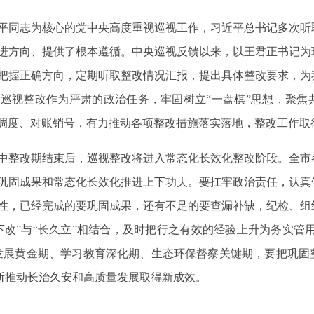
平同志为核心的党中央高度重视巡视工作，习近平总书记多次听
进方向、提供了根本遵循。中央巡视反馈以来，以王君正书记为
把握正确方向，定期听取整改情况汇报，提出具体整改要求，为
巡视整改作为严肃的政治任务，牢固树立“一盘棋”思想，聚焦
调度、对账销号，有力推动各项整改措施落实落地，整改工作取
中整改期结束后，巡视整改将进入常态化长效化整改阶段。全市
巩固成果和常态化长效化推进上下功夫。要扛牢政治责任，认真
性，已经完成的要巩固成果，还有不足的要查漏补缺，纪检、组
改”与“长久立”相结合，及时把行之有效的经验上升为务实管用
发展黄金期、学习教育深化期、生态环保督察关键期，要把巩固
不断推动长治久安和高质量发展取得新成效。