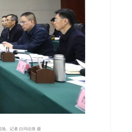
场。记者 白玛论珠 摄