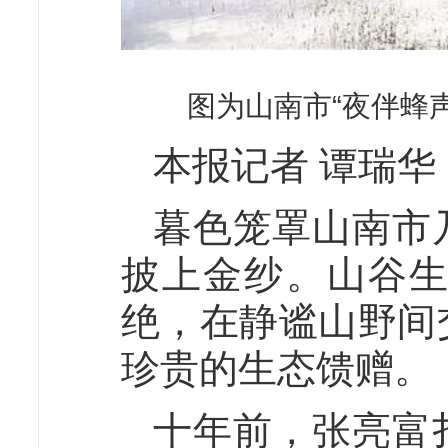
图为山南市“夜伴蜂
本报记者 谭瑞华
暮色笼罩山南市
披上金纱。山谷
绝，在静谧山野间
珍贵的生态馈赠。
十年前，张亮富