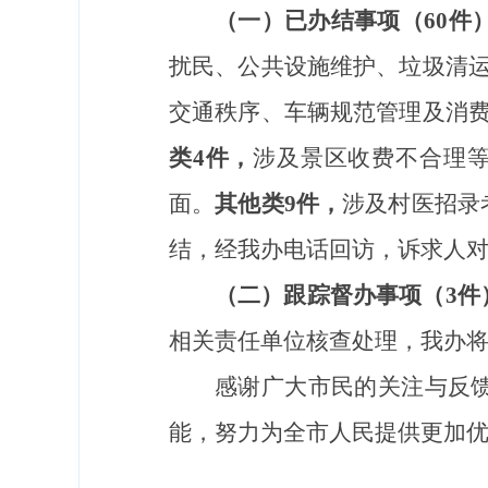
（一）已办结事项（
60
件
扰民、
公共设施维护
、垃圾清
交通秩序、车辆规范管理及消
类
4
件，
涉及
景区收费
不合理
面。
其他类
9
件，
涉及
村医招录
结，经我办电话回访，诉求人
（二）跟踪督办事项（
3
件
相关
责任
单位
核查处理，我办
感谢广大
市民
的关注与反
能，努力
为全市人民
提供更加