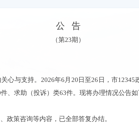
公
告
（第
23
期）
的关心
与
支持。
2026
年
6
月
20
日至
26
日，市
12345
0
件、
求助（投诉）类
63
件。现将办理情况公告如
询
、
政策咨询等内容，
已全部答复
办结。