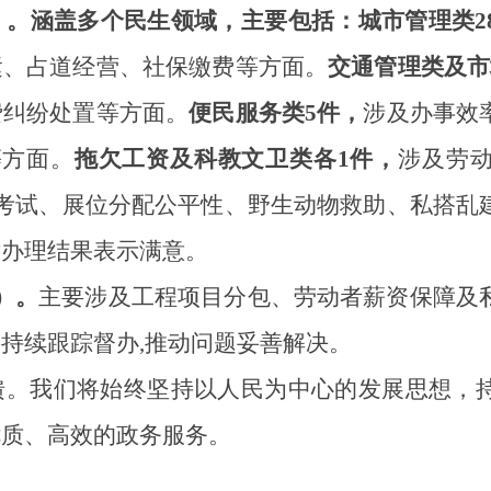
）。
涵盖多个民生领域，主要包括：
城市管理类
2
运
、
占道经营、社保缴费
等
方面
。
交通管理类及市
费纠纷处置等方面。
便民服务类
5
件，
涉及
办事效
等方面。
拖欠工资
及
科教文卫
类各
1
件，
涉及劳
考试、
展位分配公平性、野生动物救助、私搭乱
对办理结果表示满意。
）。
主要涉及
工程
项目分包
、劳动者薪资保障及
将持续跟踪督办
,
推动问题妥善解决。
馈
。
我们将
始终坚持
以人民为中心的发展思想，
优质、高效的政务
服务。