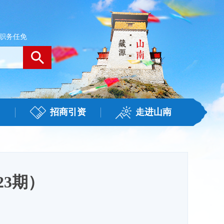
职务任免
招商引资
走进山南
23期）