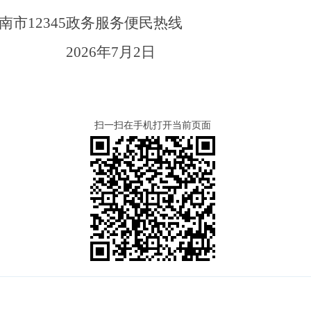
南市
12345
政务服务便民热线
202
6
年
7
月
2
日
扫一扫在手机打开当前页面