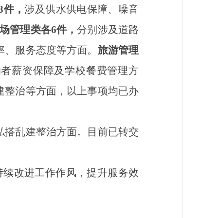
8
件，
涉及
供水供电保障、噪音
场管理类各
6
件，
分别
涉及道路
率、
服务态度等方面。
旅游管理
动者
薪资保障及
学校餐费管理
方
建整治
等方面，
以上事项均已办
私搭乱建整治
方面
。
目前已
转交
持续
改进工作作风，
提升服务效