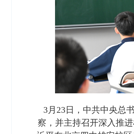
3月23日，中共中央
察，并主持召开深入推进