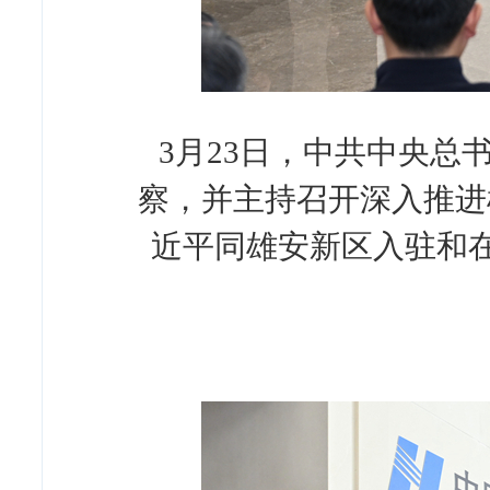
3月23日，中共中央
察，并主持召开深入推进
近平同雄安新区入驻和