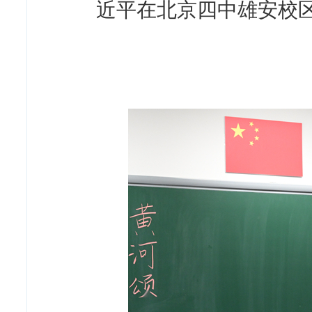
近平在北京四中雄安校