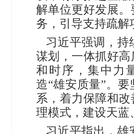
解单位更好发展。
务，引导支持疏解
习近平强调，持
谋划，一体抓好高
和时序，集中力
造“雄安质量”。
系，着力保障和改
理模式，建设天蓝
习近平指出，雄