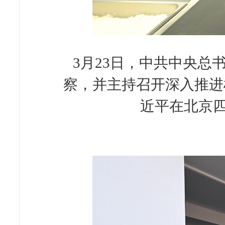
3月23日，中共中央
察，并主持召开深入推进
近平在北京四