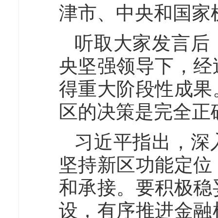
津市、中央和国家
听取大家发言后
央坚强领导下，经
得重大阶段性成果
区的决策是完全正
习近平指出，深
坚持新区功能定位
和承接。要积极稳
设，有序推进金融