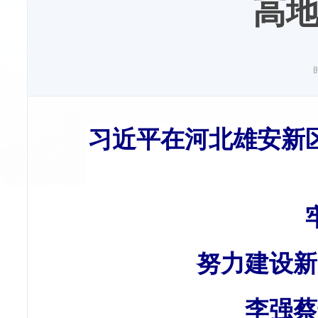
高
习近平在河北雄安新
努力建设新
李强蔡