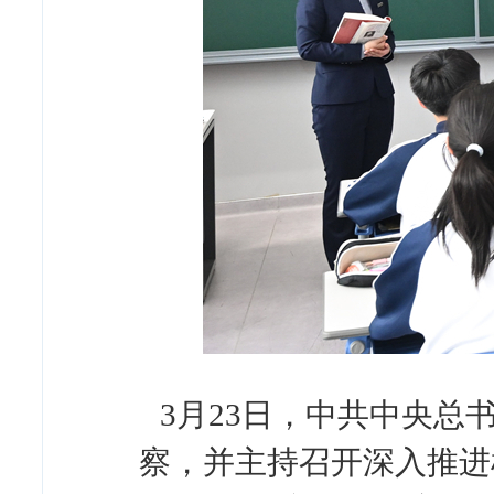
3月23日，中共中央
察，并主持召开深入推进