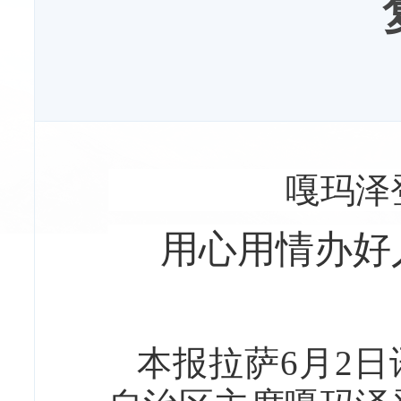
嘎玛泽
用心用情办好
本报拉萨6月2日